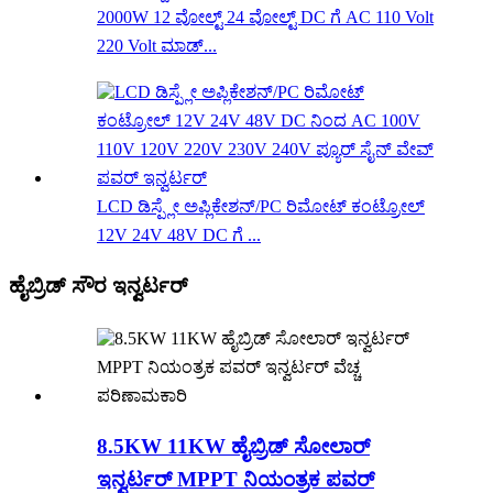
2000W 12 ವೋಲ್ಟ್ 24 ವೋಲ್ಟ್ DC ಗೆ AC 110 Volt
220 Volt ಮಾಡ್...
LCD ಡಿಸ್ಪ್ಲೇ ಅಪ್ಲಿಕೇಶನ್/PC ರಿಮೋಟ್ ಕಂಟ್ರೋಲ್
12V 24V 48V DC ಗೆ ...
ಹೈಬ್ರಿಡ್ ಸೌರ ಇನ್ವರ್ಟರ್
8.5KW 11KW ಹೈಬ್ರಿಡ್ ಸೋಲಾರ್
ಇನ್ವರ್ಟರ್ MPPT ನಿಯಂತ್ರಕ ಪವರ್