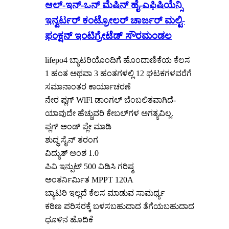
ಆಲ್-ಇನ್-ಒನ್ ಮೆಷಿನ್ ಹೈ-ಎಫಿಷಿಯೆನ್ಸಿ
ಇನ್ವರ್ಟರ್ ಕಂಟ್ರೋಲರ್ ಚಾರ್ಜರ್ ಮಲ್ಟಿ-
ಫಂಕ್ಷನ್ ಇಂಟಿಗ್ರೇಟೆಡ್ ಸೌರಮಂಡಲ
lifepo4 ಬ್ಯಾಟರಿಯೊಂದಿಗೆ ಹೊಂದಾಣಿಕೆಯ ಕೆಲಸ
1 ಹಂತ ಅಥವಾ 3 ಹಂತಗಳಲ್ಲಿ 12 ಘಟಕಗಳವರೆಗೆ
ಸಮಾನಾಂತರ ಕಾರ್ಯಾಚರಣೆ
ನೇರ ಪ್ಲಗ್ WlFl ಡಾಂಗಲ್ ಬೆಂಬಲಿತವಾಗಿದೆ-
ಯಾವುದೇ ಹೆಚ್ಚುವರಿ ಕೇಬಲ್‌ಗಳ ಅಗತ್ಯವಿಲ್ಲ.
ಪ್ಲಗ್ ಅಂಡ್ ಪ್ಲೇ ಮಾಡಿ
ಶುದ್ಧ ಸೈನ್ ತರಂಗ
ವಿದ್ಯುತ್ ಅಂಶ 1.0
ಪಿವಿ ಇನ್ಪುಟ್ 500 ವಿಡಿಸಿ ಗರಿಷ್ಠ
ಅಂತರ್ನಿರ್ಮಿತ MPPT 120A
ಬ್ಯಾಟರಿ ಇಲ್ಲದೆ ಕೆಲಸ ಮಾಡುವ ಸಾಮರ್ಥ್ಯ
ಕಠಿಣ ಪರಿಸರಕ್ಕೆ ಬಳಸಬಹುದಾದ ತೆಗೆಯಬಹುದಾದ
ಧೂಳಿನ ಹೊದಿಕೆ