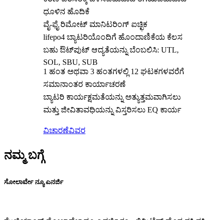
ಧೂಳಿನ ಹೊದಿಕೆ
ವೈ-ಫೈ ರಿಮೋಟ್ ಮಾನಿಟರಿಂಗ್ ಐಚ್ಛಿಕ
lifepo4 ಬ್ಯಾಟರಿಯೊಂದಿಗೆ ಹೊಂದಾಣಿಕೆಯ ಕೆಲಸ
ಬಹು ಔಟ್‌ಪುಟ್ ಆದ್ಯತೆಯನ್ನು ಬೆಂಬಲಿಸಿ: UTL,
SOL, SBU, SUB
1 ಹಂತ ಅಥವಾ 3 ಹಂತಗಳಲ್ಲಿ 12 ಘಟಕಗಳವರೆಗೆ
ಸಮಾನಾಂತರ ಕಾರ್ಯಾಚರಣೆ
ಬ್ಯಾಟರಿ ಕಾರ್ಯಕ್ಷಮತೆಯನ್ನು ಅತ್ಯುತ್ತಮವಾಗಿಸಲು
ಮತ್ತು ಜೀವಿತಾವಧಿಯನ್ನು ವಿಸ್ತರಿಸಲು EQ ಕಾರ್ಯ
ವಿಚಾರಣೆ
ವಿವರ
ನಮ್ಮ ಬಗ್ಗೆ
ಸೋಲಾರ್ವೇ ನ್ಯೂ ಎನರ್ಜಿ