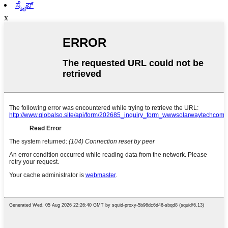
ಸ್ಕೈಪ್
x