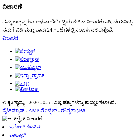
ವಿಚಾರಣೆ
ನಮ್ಮ ಉತ್ಪನ್ನಗಳು ಅಥವಾ ಬೆಲೆಪಟ್ಟಿಯ ಕುರಿತು ವಿಚಾರಣೆಗಾಗಿ, ದಯವಿಟ್ಟು
ನಮಗೆ ಬಿಡಿ ಮತ್ತು ನಾವು 24 ಗಂಟೆಗಳಲ್ಲಿ ಸಂಪರ್ಕದಲ್ಲಿರುತ್ತೇವೆ.
ವಿಚಾರಣೆ
© ಕೃತಿಸ್ವಾಮ್ಯ - 2020-2025 : ಎಲ್ಲ ಹಕ್ಕುಗಳನ್ನು ಕಾಯ್ದಿರಿಸಲಾಗಿದೆ.
ಸೈಟ್‌ಮ್ಯಾಪ್
-
AMP ಮೊಬೈಲ್
-
ಗೌಪ್ಯತಾ ನೀತಿ
ಇಮೇಲ್ ಕಳುಹಿಸಿ
ವಾಟ್ಸಾಪ್