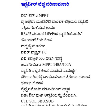
ಇನ್ವರ್ಟರ್ ವೆಚ್ಚ ಪರಿಣಾಮಕಾರಿ
ಬಿಲ್-ಇನ್ 2 MPPT
ಪೈ ಅಥವಾ ಯುಟಿಲಿಟಿ ಮೂಲಕ ಲಿಥಿಯಂ ಬ್ಯಾಟರಿ
ಸಕ್ರಿಯಗೊಳಿಸುವ ಕಾರ್ಯ
RS485 ಮೂಲಕ LiFePo4 ಬ್ಯಾಟರಿಯೊಂದಿಗೆ
ಹೊಂದಾಣಿಕೆಯ ಕೆಲಸ
ಶುದ್ಧ ಸೈನ್ ತರಂಗ
ಪವರ್ ಫ್ಯಾಕ್ಟರ್ 1.0
ಪಿವಿ ಇನ್ಪುಟ್ 500 ವಿಡಿಸಿ ಗರಿಷ್ಠ
ಅಂತರ್ನಿರ್ಮಿತ MPPT 140A/160A
ಬ್ಯಾಟರಿ ಇಲ್ಲದೆ ಕೆಲಸ ಮಾಡುವ ಸಾಮರ್ಥ್ಯ
ಕಠಿಣ ಪರಿಸರಕ್ಕೆ ಬಳಸಬಹುದಾದ ತೆಗೆಯಬಹುದಾದ
ಧೂಳಿನ ಹೊದಿಕೆ
ವೈಫೈ ರಿಮೋಟ್ ಮಾನಿಟರಿಂಗ್ ಐಚ್ಛಿಕ
ಬಹು ಔಲ್‌ಪುಟ್ ಆದ್ಯತೆಯನ್ನು ಬೆಂಬಲಿಸಿ:
UTL.SOL.SBU,SUB
ಬ್ಯಾಟರಿ ಕಾರ್ಯಕ್ಷಮತೆಯನ್ನು ಅತ್ಯುತ್ತಮವಾಗಿಸಲು