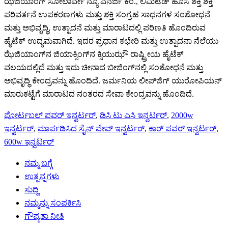
ಝೆಜಿಯಾಂಗ್ ಸೋಲಾರ್ವೇ ನ್ಯೂ ಎನರ್ಜಿ ಕಂ., ಲಿಮಿಟೆಡ್ ಹೊಸ ಶಕ್ತಿ ಶಕ್ತಿ
ಪರಿವರ್ತನೆ ಉಪಕರಣಗಳು ಮತ್ತು ಶಕ್ತಿ ಸಂಗ್ರಹ ಸಾಧನಗಳ ಸಂಶೋಧನೆ
ಮತ್ತು ಅಭಿವೃದ್ಧಿ, ಉತ್ಪಾದನೆ ಮತ್ತು ಮಾರಾಟದಲ್ಲಿ ಪರಿಣತಿ ಹೊಂದಿರುವ
ಹೈಟೆಕ್ ಉದ್ಯಮವಾಗಿದೆ. ಇದರ ಪ್ರಧಾನ ಕಛೇರಿ ಮತ್ತು ಉತ್ಪಾದನಾ ನೆಲೆಯು
ಝೆಜಿಯಾಂಗ್‌ನ ಜಿಯಾಕ್ಸಿಂಗ್‌ನ ಕ್ಸಿಯುಝೌ ರಾಷ್ಟ್ರೀಯ ಹೈಟೆಕ್
ವಲಯದಲ್ಲಿದೆ ಮತ್ತು ಇದು ಚೀನಾದ ಬೀಜಿಂಗ್‌ನಲ್ಲಿ ಸಂಶೋಧನೆ ಮತ್ತು
ಅಭಿವೃದ್ಧಿ ಕೇಂದ್ರವನ್ನು ಹೊಂದಿದೆ. ಜರ್ಮನಿಯ ಲೀಪ್‌ಜಿಗ್ ಯುರೋಪಿಯನ್
ಮಾರುಕಟ್ಟೆಗೆ ಮಾರಾಟದ ನಂತರದ ಸೇವಾ ಕೇಂದ್ರವನ್ನು ಹೊಂದಿದೆ.
ಪೋರ್ಟಬಲ್ ಪವರ್ ಇನ್ವರ್ಟರ್
,
ಡಿಸಿ ಟು ಎಸಿ ಇನ್ವರ್ಟರ್
,
2000w
ಇನ್ವರ್ಟರ್
,
ಮಾರ್ಪಡಿಸಿದ ಸೈನ್ ವೇವ್ ಇನ್ವರ್ಟರ್
,
ಕಾರ್ ಪವರ್ ಇನ್ವರ್ಟರ್
,
600w ಇನ್ವರ್ಟರ್
ನಮ್ಮ ಬಗ್ಗೆ
ಉತ್ಪನ್ನಗಳು
ಸುದ್ದಿ
ನಮ್ಮನ್ನು ಸಂಪರ್ಕಿಸಿ
ಗೌಪ್ಯತಾ ನೀತಿ