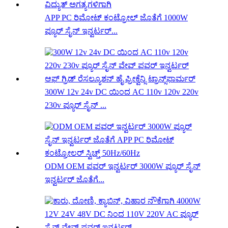
APP PC ರಿಮೋಟ್ ಕಂಟ್ರೋಲ್ ಜೊತೆಗೆ 1000W
ಪ್ಯೂರ್ ಸೈನ್ ಇನ್ವರ್ಟರ್...
300W 12v 24v DC ಯಿಂದ AC 110v 120v 220v
230v ಪ್ಯೂರ್ ಸೈನ್ ...
ODM OEM ಪವರ್ ಇನ್ವರ್ಟರ್ 3000W ಪ್ಯೂರ್ ಸೈನ್
ಇನ್ವರ್ಟರ್ ಜೊತೆಗೆ...