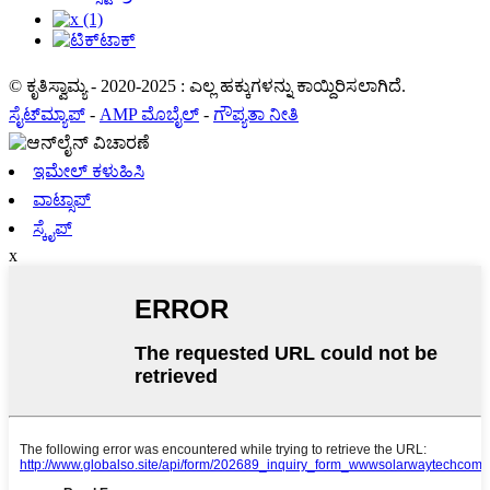
© ಕೃತಿಸ್ವಾಮ್ಯ - 2020-2025 : ಎಲ್ಲ ಹಕ್ಕುಗಳನ್ನು ಕಾಯ್ದಿರಿಸಲಾಗಿದೆ.
ಸೈಟ್‌ಮ್ಯಾಪ್
-
AMP ಮೊಬೈಲ್
-
ಗೌಪ್ಯತಾ ನೀತಿ
ಇಮೇಲ್ ಕಳುಹಿಸಿ
ವಾಟ್ಸಾಪ್
ಸ್ಕೈಪ್
x