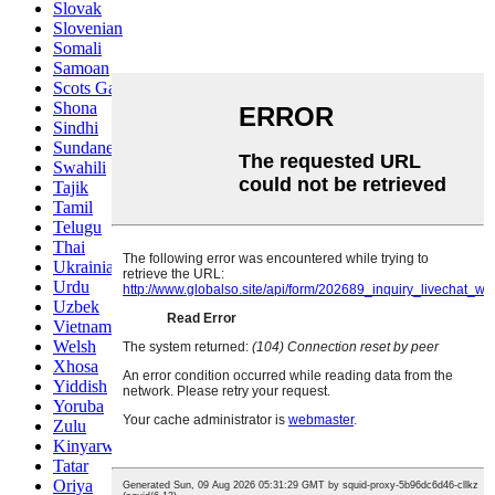
Slovak
Slovenian
Somali
Samoan
Scots Gaelic
Shona
Sindhi
Sundanese
Swahili
Tajik
Tamil
Telugu
Thai
Ukrainian
Urdu
Uzbek
Vietnamese
Welsh
Xhosa
Yiddish
Yoruba
Zulu
Kinyarwanda
Tatar
Oriya