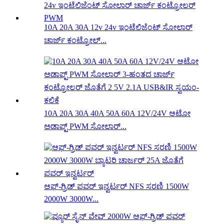
10A 20A 30A 12v 24v ಇಂಟೆಲಿಜೆಂಟ್ ಸೋಲಾರ್
ಚಾರ್ಜ್ ಕಂಟ್ರೋಲ್...
10A 20A 30A 40A 50A 60A 12V/24V ಆಟೋ
ಅಡಾಪ್ಟ್ PWM ಸೋಲಾರ್...
ಆಫ್-ಗ್ರಿಡ್ ಪವರ್ ಇನ್ವರ್ಟರ್ NFS ಸರಣಿ 1500W
2000W 3000W...