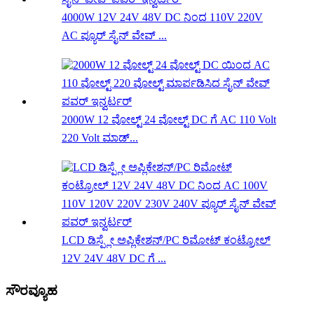
4000W 12V 24V 48V DC ನಿಂದ 110V 220V
AC ಪ್ಯೂರ್ ಸೈನ್ ವೇವ್ ...
2000W 12 ವೋಲ್ಟ್ 24 ವೋಲ್ಟ್ DC ಗೆ AC 110 Volt
220 Volt ಮಾಡ್...
LCD ಡಿಸ್ಪ್ಲೇ ಅಪ್ಲಿಕೇಶನ್/PC ರಿಮೋಟ್ ಕಂಟ್ರೋಲ್
12V 24V 48V DC ಗೆ ...
ಸೌರವ್ಯೂಹ