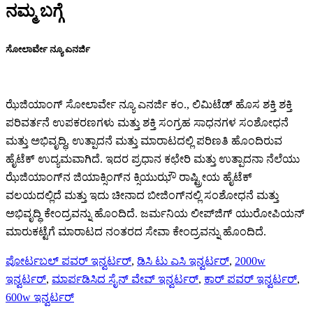
ನಮ್ಮ ಬಗ್ಗೆ
ಸೋಲಾರ್ವೇ ನ್ಯೂ ಎನರ್ಜಿ
ಝೆಜಿಯಾಂಗ್ ಸೋಲಾರ್ವೇ ನ್ಯೂ ಎನರ್ಜಿ ಕಂ., ಲಿಮಿಟೆಡ್ ಹೊಸ ಶಕ್ತಿ ಶಕ್ತಿ
ಪರಿವರ್ತನೆ ಉಪಕರಣಗಳು ಮತ್ತು ಶಕ್ತಿ ಸಂಗ್ರಹ ಸಾಧನಗಳ ಸಂಶೋಧನೆ
ಮತ್ತು ಅಭಿವೃದ್ಧಿ, ಉತ್ಪಾದನೆ ಮತ್ತು ಮಾರಾಟದಲ್ಲಿ ಪರಿಣತಿ ಹೊಂದಿರುವ
ಹೈಟೆಕ್ ಉದ್ಯಮವಾಗಿದೆ. ಇದರ ಪ್ರಧಾನ ಕಛೇರಿ ಮತ್ತು ಉತ್ಪಾದನಾ ನೆಲೆಯು
ಝೆಜಿಯಾಂಗ್‌ನ ಜಿಯಾಕ್ಸಿಂಗ್‌ನ ಕ್ಸಿಯುಝೌ ರಾಷ್ಟ್ರೀಯ ಹೈಟೆಕ್
ವಲಯದಲ್ಲಿದೆ ಮತ್ತು ಇದು ಚೀನಾದ ಬೀಜಿಂಗ್‌ನಲ್ಲಿ ಸಂಶೋಧನೆ ಮತ್ತು
ಅಭಿವೃದ್ಧಿ ಕೇಂದ್ರವನ್ನು ಹೊಂದಿದೆ. ಜರ್ಮನಿಯ ಲೀಪ್‌ಜಿಗ್ ಯುರೋಪಿಯನ್
ಮಾರುಕಟ್ಟೆಗೆ ಮಾರಾಟದ ನಂತರದ ಸೇವಾ ಕೇಂದ್ರವನ್ನು ಹೊಂದಿದೆ.
ಪೋರ್ಟಬಲ್ ಪವರ್ ಇನ್ವರ್ಟರ್
,
ಡಿಸಿ ಟು ಎಸಿ ಇನ್ವರ್ಟರ್
,
2000w
ಇನ್ವರ್ಟರ್
,
ಮಾರ್ಪಡಿಸಿದ ಸೈನ್ ವೇವ್ ಇನ್ವರ್ಟರ್
,
ಕಾರ್ ಪವರ್ ಇನ್ವರ್ಟರ್
,
600w ಇನ್ವರ್ಟರ್