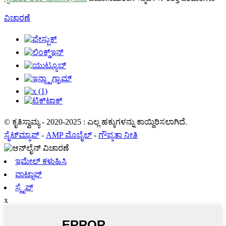
ವಿಚಾರಣೆ
© ಕೃತಿಸ್ವಾಮ್ಯ - 2020-2025 : ಎಲ್ಲ ಹಕ್ಕುಗಳನ್ನು ಕಾಯ್ದಿರಿಸಲಾಗಿದೆ.
ಸೈಟ್‌ಮ್ಯಾಪ್
-
AMP ಮೊಬೈಲ್
-
ಗೌಪ್ಯತಾ ನೀತಿ
ಇಮೇಲ್ ಕಳುಹಿಸಿ
ವಾಟ್ಸಾಪ್
ಸ್ಕೈಪ್
x