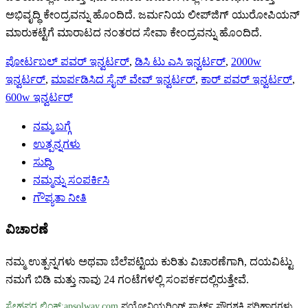
ಅಭಿವೃದ್ಧಿ ಕೇಂದ್ರವನ್ನು ಹೊಂದಿದೆ. ಜರ್ಮನಿಯ ಲೀಪ್‌ಜಿಗ್ ಯುರೋಪಿಯನ್
ಮಾರುಕಟ್ಟೆಗೆ ಮಾರಾಟದ ನಂತರದ ಸೇವಾ ಕೇಂದ್ರವನ್ನು ಹೊಂದಿದೆ.
ಪೋರ್ಟಬಲ್ ಪವರ್ ಇನ್ವರ್ಟರ್
,
ಡಿಸಿ ಟು ಎಸಿ ಇನ್ವರ್ಟರ್
,
2000w
ಇನ್ವರ್ಟರ್
,
ಮಾರ್ಪಡಿಸಿದ ಸೈನ್ ವೇವ್ ಇನ್ವರ್ಟರ್
,
ಕಾರ್ ಪವರ್ ಇನ್ವರ್ಟರ್
,
600w ಇನ್ವರ್ಟರ್
ನಮ್ಮ ಬಗ್ಗೆ
ಉತ್ಪನ್ನಗಳು
ಸುದ್ದಿ
ನಮ್ಮನ್ನು ಸಂಪರ್ಕಿಸಿ
ಗೌಪ್ಯತಾ ನೀತಿ
ವಿಚಾರಣೆ
ನಮ್ಮ ಉತ್ಪನ್ನಗಳು ಅಥವಾ ಬೆಲೆಪಟ್ಟಿಯ ಕುರಿತು ವಿಚಾರಣೆಗಾಗಿ, ದಯವಿಟ್ಟು
ನಮಗೆ ಬಿಡಿ ಮತ್ತು ನಾವು 24 ಗಂಟೆಗಳಲ್ಲಿ ಸಂಪರ್ಕದಲ್ಲಿರುತ್ತೇವೆ.
ಸ್ನೇಹಪರ ಲಿಂಕ್:apsolway.com
ಪಯೋನಿಯರಿಂಗ್ ಸ್ಮಾರ್ಟ್ ಸೌರಶಕ್ತಿ ಪರಿಹಾರಗಳು