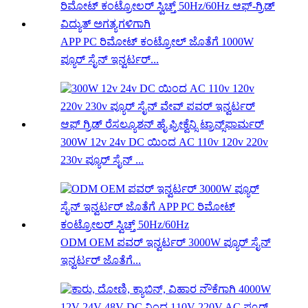
APP PC ರಿಮೋಟ್ ಕಂಟ್ರೋಲ್ ಜೊತೆಗೆ 1000W
ಪ್ಯೂರ್ ಸೈನ್ ಇನ್ವರ್ಟರ್...
300W 12v 24v DC ಯಿಂದ AC 110v 120v 220v
230v ಪ್ಯೂರ್ ಸೈನ್ ...
ODM OEM ಪವರ್ ಇನ್ವರ್ಟರ್ 3000W ಪ್ಯೂರ್ ಸೈನ್
ಇನ್ವರ್ಟರ್ ಜೊತೆಗೆ...