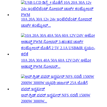
10A 20A 30A 12v 24v ಇಂಟೆಲಿಜೆಂಟ್ ಸೋಲಾರ್
ಚಾರ್ಜ್ ಕಂಟ್ರೋಲ್...
10A 20A 30A 40A 50A 60A 12V/24V ಆಟೋ
ಅಡಾಪ್ಟ್ PWM ಸೋಲಾರ್...
ಆಫ್-ಗ್ರಿಡ್ ಪವರ್ ಇನ್ವರ್ಟರ್ NFS ಸರಣಿ 1500W
2000W 3000W...