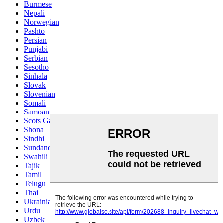
Burmese
Nepali
Norwegian
Pashto
Persian
Punjabi
Serbian
Sesotho
Sinhala
Slovak
Slovenian
Somali
Samoan
Scots Gaelic
Shona
Sindhi
Sundanese
Swahili
Tajik
Tamil
Telugu
Thai
Ukrainian
Urdu
Uzbek