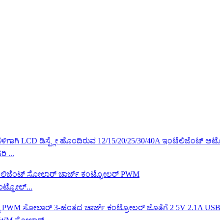
ಿ ...
ಟ್ರೋಲ್...