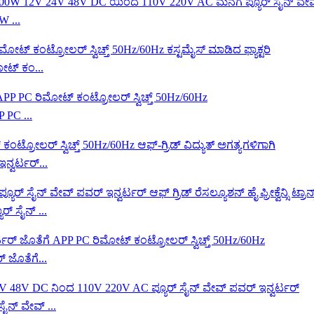
W ...
ೋಟ್ ಕಂ...
 PC ...
್ವರ್ಟರ್...
್ ಸೈನ್ ...
 ಜೊತೆಗೆ...
ನ್ ವೇವ್ ...