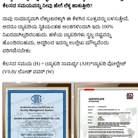
ಕೆಲಸದ ಸಮಯವನ್ನು ನೀವು ಹೇಗೆ ಲೆಕ್ಕ ಹಾಕುತ್ತೀರಿ?
ನಾವು ಸಾಮಾನ್ಯವಾಗಿ ಲೆಕ್ಕಾಚಾರಕ್ಕಾಗಿ ಈ ಕೆಳಗಿನ ಸೂತ್ರವನ್ನು ಬಳಸುತ್ತೇವೆ,
ಆದರೂ ಬ್ಯಾಟರಿಯ ಸ್ಥಿತಿಯಂತಹ ಅಂಶಗಳಿಂದಾಗಿ ಇದು 100%
ನಿಖರವಾಗಿಲ್ಲದಿರಬಹುದು. ಹಳೆಯ ಬ್ಯಾಟರಿಗಳು ಸ್ವಲ್ಪ ನಷ್ಟವನ್ನು
ಹೊಂದಿರಬಹುದು, ಆದ್ದರಿಂದ ಇದನ್ನು ಉಲ್ಲೇಖ ಮೌಲ್ಯವೆಂದು
ಪರಿಗಣಿಸಬೇಕು:
ಕೆಲಸದ ಸಮಯ (H) = (ಬ್ಯಾಟರಿ ಸಾಮರ್ಥ್ಯ (AH)*ಬ್ಯಾಟರಿ ವೋಲ್ಟೇಜ್
(V0.8)/ ಲೋಡ್ ಪವರ್ (W)