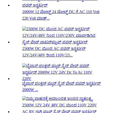
2000W 12 ವೋಲ್ಟ್ 24 ವೋಲ್ಟ್ DC ಗೆ AC 110 Volt
220 Volt ಮಾಡ್...
2500W DC ಯಿಂದ AC ಪವರ್ ಇನ್ವರ್ಟರ್
12V/24V/48V ರಿಂದ 110V/23...
ಬೈಪಾಸ್ ಫಂಕ್ಷನ್ ಪ್ಯೂರ್ ಸೈನ್ ವೇವ್ ಪವರ್ ಇನ್ವರ್ಟರ್
2000W ...