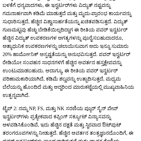
ಬಳಕೆಗೆ ಧನ್ಯವಾದಗಳು, ಈ ಇನ್ವರ್ಟರ್‌ಗಳು ವಿದ್ಯುತ್ ನಷ್ಟವನ್ನು
ಗಮನಾರ್ಹವಾಗಿ ಕಡಿಮೆ ಮಾಡುತ್ತದೆ ಮತ್ತು ಮೃದು-ಪ್ರಾರಂಭ ಕಾರ್ಯವನ್ನು
ಸುಧಾರಿಸುತ್ತದೆ, ಹೆಚ್ಚಿನ ವಿಶ್ವಾಸಾರ್ಹತೆಯನ್ನು ಖಚಿತಪಡಿಸುತ್ತದೆ. ವಿದ್ಯುತ್
ಗುಣಮಟ್ಟವು ಹೆಚ್ಚು ಬೇಡಿಕೆಯಿಲ್ಲದಿದ್ದಾಗ ಈ ರೀತಿಯ ಪವರ್ ಇನ್ವರ್ಟರ್
ಹೆಚ್ಚಿನ ವಿದ್ಯುತ್ ಉಪಕರಣಗಳ ಅಗತ್ಯಗಳನ್ನು ಪೂರೈಸಬಹುದಾದರೂ,
ಅತ್ಯಾಧುನಿಕ ಉಪಕರಣಗಳನ್ನು ಚಲಾಯಿಸುವಾಗ ಅದು ಇನ್ನೂ ಸುಮಾರು
20% ಹಾರ್ಮೋನಿಕ್ ಅಸ್ಪಷ್ಟತೆಯನ್ನು ಅನುಭವಿಸುತ್ತದೆ. ಪವರ್ ಇನ್ವರ್ಟರ್
ರೇಡಿಯೋ ಸಂವಹನ ಸಾಧನಗಳಿಗೆ ಹೆಚ್ಚಿನ ಆವರ್ತನ ಹಸ್ತಕ್ಷೇಪವನ್ನು
ಉಂಟುಮಾಡಬಹುದು. ಆದಾಗ್ಯೂ, ಈ ರೀತಿಯ ಪವರ್ ಇನ್ವರ್ಟರ್
ಪರಿಣಾಮಕಾರಿಯಾಗಿದೆ, ಕಡಿಮೆ ಶಬ್ದವನ್ನು ಉತ್ಪಾದಿಸುತ್ತದೆ, ಮಧ್ಯಮ
ಬೆಲೆಯನ್ನು ಹೊಂದಿದೆ ಮತ್ತು ಆದ್ದರಿಂದ ಮಾರುಕಟ್ಟೆಯಲ್ಲಿ ಮುಖ್ಯವಾಹಿನಿಯ
ಉತ್ಪನ್ನವಾಗಿದೆ.
ಟೈಪ್ 2: ನಮ್ಮ NP, FS, ಮತ್ತು NK ಸರಣಿಯ ಪ್ಯೂರ್ ಸೈನ್ ವೇವ್
ಇನ್ವರ್ಟರ್‌ಗಳು ಪ್ರತ್ಯೇಕವಾದ ಕಪ್ಲಿಂಗ್ ಸರ್ಕ್ಯೂಟ್ ವಿನ್ಯಾಸವನ್ನು
ಅಳವಡಿಸಿಕೊಂಡಿವೆ, ಇದು ಹೆಚ್ಚಿನ ದಕ್ಷತೆ ಮತ್ತು ಸ್ಥಿರವಾದ ಔಟ್‌ಪುಟ್
ತರಂಗರೂಪಗಳನ್ನು ನೀಡುತ್ತದೆ. ಹೆಚ್ಚಿನ ಆವರ್ತನ ತಂತ್ರಜ್ಞಾನದೊಂದಿಗೆ, ಈ