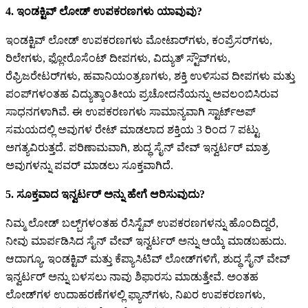
4. ಇಂಡಕ್ಟಿವ್ ಲೋಡ್ ಉಪಕರಣಗಳು ಯಾವುವು?
ಇಂಡಕ್ಟಿವ್ ಲೋಡ್ ಉಪಕರಣಗಳು ಮೋಟಾರ್‌ಗಳು, ಕಂಪ್ರೆಸರ್‌ಗಳು,
ರಿಲೇಗಳು, ಫ್ಲೋರೊಸೆಂಟ್ ದೀಪಗಳು, ವಿದ್ಯುತ್ ಸ್ಟೌವ್‌ಗಳು,
ರೆಫ್ರಿಜರೇಟರ್‌ಗಳು, ಹವಾನಿಯಂತ್ರಣಗಳು, ಶಕ್ತಿ ಉಳಿಸುವ ದೀಪಗಳು ಮತ್ತು
ಪಂಪ್‌ಗಳಂತಹ ವಿದ್ಯುತ್ಕಾಂತೀಯ ಪ್ರಚೋದನೆಯನ್ನು ಅವಲಂಬಿಸಿರುವ
ಸಾಧನಗಳಾಗಿವೆ. ಈ ಉಪಕರಣಗಳು ಸಾಮಾನ್ಯವಾಗಿ ಸ್ಟಾರ್ಟ್ಅಪ್
ಸಮಯದಲ್ಲಿ ಅವುಗಳ ರೇಟ್ ಮಾಡಲಾದ ಶಕ್ತಿಯ 3 ರಿಂದ 7 ಪಟ್ಟು
ಅಗತ್ಯವಿರುತ್ತದೆ. ಪರಿಣಾಮವಾಗಿ, ಶುದ್ಧ ಸೈನ್ ವೇವ್ ಇನ್ವರ್ಟರ್ ಮಾತ್ರ
ಅವುಗಳನ್ನು ಪವರ್ ಮಾಡಲು ಸೂಕ್ತವಾಗಿದೆ.
5. ಸೂಕ್ತವಾದ ಇನ್ವರ್ಟರ್ ಅನ್ನು ಹೇಗೆ ಆರಿಸುವುದು?
ನಿಮ್ಮ ಲೋಡ್ ಬಲ್ಬ್‌ಗಳಂತಹ ರೆಸಿಸ್ಟೆವ್ ಉಪಕರಣಗಳನ್ನು ಹೊಂದಿದ್ದರೆ,
ನೀವು ಮಾರ್ಪಡಿಸಿದ ಸೈನ್ ವೇವ್ ಇನ್ವರ್ಟರ್ ಅನ್ನು ಆಯ್ಕೆ ಮಾಡಬಹುದು.
ಆದಾಗ್ಯೂ, ಇಂಡಕ್ಟಿವ್ ಮತ್ತು ಕೆಪ್ಯಾಸಿಟಿವ್ ಲೋಡ್‌ಗಳಿಗೆ, ಶುದ್ಧ ಸೈನ್ ವೇವ್
ಇನ್ವರ್ಟರ್ ಅನ್ನು ಬಳಸಲು ನಾವು ಶಿಫಾರಸು ಮಾಡುತ್ತೇವೆ. ಅಂತಹ
ಲೋಡ್‌ಗಳ ಉದಾಹರಣೆಗಳಲ್ಲಿ ಫ್ಯಾನ್‌ಗಳು, ನಿಖರ ಉಪಕರಣಗಳು,