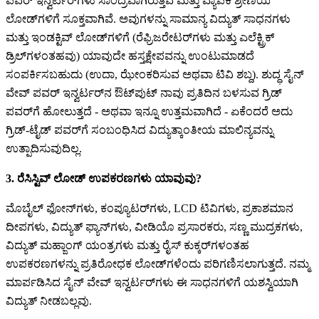
ಪವರ್ ಇನ್ವರ್ಟರ್‌ಗಳು ಸಾಂದ್ರವಾಗಿರುತ್ತವೆ ಮತ್ತು ವ್ಯಾಪಕ ಶ್ರೇಣಿಯ
ಲೋಡ್‌ಗಳಿಗೆ ಸೂಕ್ತವಾಗಿವೆ. ಅವುಗಳನ್ನು ಸಾಮಾನ್ಯ ವಿದ್ಯುತ್ ಸಾಧನಗಳು
ಮತ್ತು ಇಂಡಕ್ಟಿವ್ ಲೋಡ್‌ಗಳಿಗೆ (ರೆಫ್ರಿಜರೇಟರ್‌ಗಳು ಮತ್ತು ಎಲೆಕ್ಟ್ರಿಕ್
ಡ್ರಿಲ್‌ಗಳಂತಹವು) ಯಾವುದೇ ಹಸ್ತಕ್ಷೇಪವನ್ನು ಉಂಟುಮಾಡದೆ
ಸಂಪರ್ಕಿಸಬಹುದು (ಉದಾ, ಝೇಂಕರಿಸುವ ಅಥವಾ ಟಿವಿ ಶಬ್ದ). ಶುದ್ಧ ಸೈನ್
ವೇವ್ ಪವರ್ ಇನ್ವರ್ಟರ್‌ನ ಔಟ್‌ಪುಟ್ ನಾವು ಪ್ರತಿದಿನ ಬಳಸುವ ಗ್ರಿಡ್
ಪವರ್‌ಗೆ ಹೋಲುತ್ತದೆ - ಅಥವಾ ಇನ್ನೂ ಉತ್ತಮವಾಗಿದೆ - ಏಕೆಂದರೆ ಅದು
ಗ್ರಿಡ್-ಟೈಡ್ ಪವರ್‌ಗೆ ಸಂಬಂಧಿಸಿದ ವಿದ್ಯುತ್ಕಾಂತೀಯ ಮಾಲಿನ್ಯವನ್ನು
ಉತ್ಪಾದಿಸುವುದಿಲ್ಲ.
3. ರೆಸಿಸ್ಟಿವ್ ಲೋಡ್ ಉಪಕರಣಗಳು ಯಾವುವು?
ಮೊಬೈಲ್ ಫೋನ್‌ಗಳು, ಕಂಪ್ಯೂಟರ್‌ಗಳು, LCD ಟಿವಿಗಳು, ಪ್ರಕಾಶಮಾನ
ದೀಪಗಳು, ವಿದ್ಯುತ್ ಫ್ಯಾನ್‌ಗಳು, ವೀಡಿಯೊ ಪ್ರಸಾರಕರು, ಸಣ್ಣ ಮುದ್ರಕಗಳು,
ವಿದ್ಯುತ್ ಮಹ್ಜಾಂಗ್ ಯಂತ್ರಗಳು ಮತ್ತು ರೈಸ್ ಕುಕ್ಕರ್‌ಗಳಂತಹ
ಉಪಕರಣಗಳನ್ನು ಪ್ರತಿರೋಧಕ ಲೋಡ್‌ಗಳೆಂದು ಪರಿಗಣಿಸಲಾಗುತ್ತದೆ. ನಮ್ಮ
ಮಾರ್ಪಡಿಸಿದ ಸೈನ್ ವೇವ್ ಇನ್ವರ್ಟರ್‌ಗಳು ಈ ಸಾಧನಗಳಿಗೆ ಯಶಸ್ವಿಯಾಗಿ
ವಿದ್ಯುತ್ ನೀಡಬಲ್ಲವು.