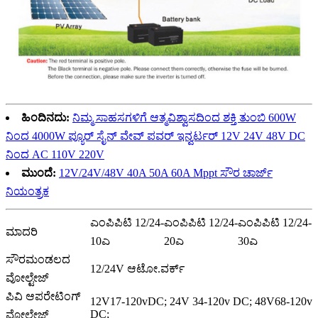
ಹಿಂದಿನದು:
ನಿಮ್ಮ ಸಾಹಸಗಳಿಗೆ ಆತ್ಮವಿಶ್ವಾಸದಿಂದ ಶಕ್ತಿ ತುಂಬಿ 600W
ನಿಂದ 4000W ಪ್ಯೂರ್ ಸೈನ್ ವೇವ್ ಪವರ್ ಇನ್ವರ್ಟರ್ 12V 24V 48V DC
ನಿಂದ AC 110V 220V
ಮುಂದೆ:
12V/24V/48V 40A 50A 60A Mppt ಸೌರ ಚಾರ್ಜ್
ನಿಯಂತ್ರಕ
ಎಂಪಿಪಿಟಿ 12/24-
ಎಂಪಿಪಿಟಿ 12/24-
ಎಂಪಿಪಿಟಿ 12/24-
ಮಾದರಿ
10ಎ
20ಎ
30ಎ
ಸೌರಮಂಡಲದ
12/24V ಆಟೋ.ವರ್ಕ್
ವೋಲ್ಟೇಜ್
ಪಿವಿ ಆಪರೇಟಿಂಗ್
12V17-120vDC; 24V 34-120v DC; 48V68-120v
DC;
ವೋಲ್ಟೇಜ್