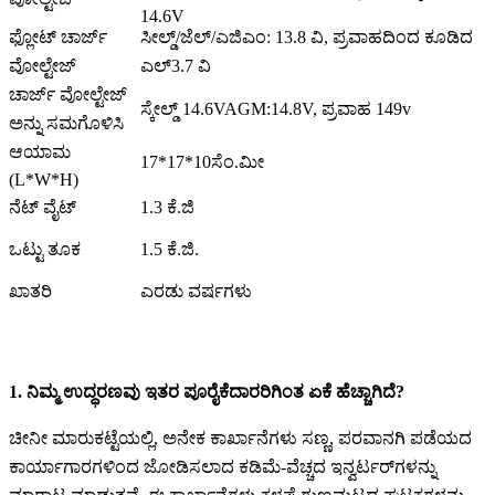
14.6V
ಫ್ಲೋಟ್ ಚಾರ್ಜ್
ಸೀಲ್ಡ್/ಜೆಲ್/ಎಜಿಎಂ: 13.8 ವಿ, ಪ್ರವಾಹದಿಂದ ಕೂಡಿದ
ವೋಲ್ಟೇಜ್
ಎಲ್3.7 ವಿ
ಚಾರ್ಜ್ ವೋಲ್ಟೇಜ್
ಸ್ಕೇಲ್ಡ್ 14.6VAGM:14.8V, ಪ್ರವಾಹ 149v
ಅನ್ನು ಸಮಗೊಳಿಸಿ
ಆಯಾಮ
17*17*10ಸೆಂ.ಮೀ
(L*W*H)
ನೆಟ್ ವೈಟ್
1.3 ಕೆ.ಜಿ
ಒಟ್ಟು ತೂಕ
1.5 ಕೆ.ಜಿ.
ಖಾತರಿ
ಎರಡು ವರ್ಷಗಳು
1. ನಿಮ್ಮ ಉದ್ಧರಣವು ಇತರ ಪೂರೈಕೆದಾರರಿಗಿಂತ ಏಕೆ ಹೆಚ್ಚಾಗಿದೆ?
ಚೀನೀ ಮಾರುಕಟ್ಟೆಯಲ್ಲಿ, ಅನೇಕ ಕಾರ್ಖಾನೆಗಳು ಸಣ್ಣ, ಪರವಾನಗಿ ಪಡೆಯದ
ಕಾರ್ಯಾಗಾರಗಳಿಂದ ಜೋಡಿಸಲಾದ ಕಡಿಮೆ-ವೆಚ್ಚದ ಇನ್ವರ್ಟರ್‌ಗಳನ್ನು