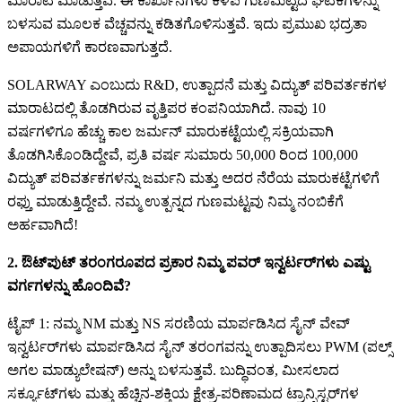
ಮಾರಾಟ ಮಾಡುತ್ತವೆ. ಈ ಕಾರ್ಖಾನೆಗಳು ಕಳಪೆ ಗುಣಮಟ್ಟದ ಘಟಕಗಳನ್ನು
ಬಳಸುವ ಮೂಲಕ ವೆಚ್ಚವನ್ನು ಕಡಿತಗೊಳಿಸುತ್ತವೆ. ಇದು ಪ್ರಮುಖ ಭದ್ರತಾ
ಅಪಾಯಗಳಿಗೆ ಕಾರಣವಾಗುತ್ತದೆ.
SOLARWAY ಎಂಬುದು R&D, ಉತ್ಪಾದನೆ ಮತ್ತು ವಿದ್ಯುತ್ ಪರಿವರ್ತಕಗಳ
ಮಾರಾಟದಲ್ಲಿ ತೊಡಗಿರುವ ವೃತ್ತಿಪರ ಕಂಪನಿಯಾಗಿದೆ. ನಾವು 10
ವರ್ಷಗಳಿಗೂ ಹೆಚ್ಚು ಕಾಲ ಜರ್ಮನ್ ಮಾರುಕಟ್ಟೆಯಲ್ಲಿ ಸಕ್ರಿಯವಾಗಿ
ತೊಡಗಿಸಿಕೊಂಡಿದ್ದೇವೆ, ಪ್ರತಿ ವರ್ಷ ಸುಮಾರು 50,000 ರಿಂದ 100,000
ವಿದ್ಯುತ್ ಪರಿವರ್ತಕಗಳನ್ನು ಜರ್ಮನಿ ಮತ್ತು ಅದರ ನೆರೆಯ ಮಾರುಕಟ್ಟೆಗಳಿಗೆ
ರಫ್ತು ಮಾಡುತ್ತಿದ್ದೇವೆ. ನಮ್ಮ ಉತ್ಪನ್ನದ ಗುಣಮಟ್ಟವು ನಿಮ್ಮ ನಂಬಿಕೆಗೆ
ಅರ್ಹವಾಗಿದೆ!
2. ಔಟ್‌ಪುಟ್ ತರಂಗರೂಪದ ಪ್ರಕಾರ ನಿಮ್ಮ ಪವರ್ ಇನ್ವರ್ಟರ್‌ಗಳು ಎಷ್ಟು
ವರ್ಗಗಳನ್ನು ಹೊಂದಿವೆ?
ಟೈಪ್ 1: ನಮ್ಮ NM ಮತ್ತು NS ಸರಣಿಯ ಮಾರ್ಪಡಿಸಿದ ಸೈನ್ ವೇವ್
ಇನ್ವರ್ಟರ್‌ಗಳು ಮಾರ್ಪಡಿಸಿದ ಸೈನ್ ತರಂಗವನ್ನು ಉತ್ಪಾದಿಸಲು PWM (ಪಲ್ಸ್
ಅಗಲ ಮಾಡ್ಯುಲೇಷನ್) ಅನ್ನು ಬಳಸುತ್ತವೆ. ಬುದ್ಧಿವಂತ, ಮೀಸಲಾದ
ಸರ್ಕ್ಯೂಟ್‌ಗಳು ಮತ್ತು ಹೆಚ್ಚಿನ-ಶಕ್ತಿಯ ಕ್ಷೇತ್ರ-ಪರಿಣಾಮದ ಟ್ರಾನ್ಸಿಸ್ಟರ್‌ಗಳ